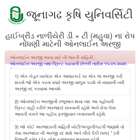
જૂનાગઢ કૃષિ યુનિવર્સિટી
હાઈબ્રીડ નાળીયેરી ડી × ટી (મહુવા) ના રોપ
નોંધણી માટેની ઓનલાઈન અરજી
ઓનલાઈન અરજી ભરવા માટે ની જરૂરી માહિતી :
ઓનલાઈન અરજી તથા પ્રિન્ટ કાઢવાની છેલ્લી તારીખ ૧૫-૦૧-૨૦૨૬
છે.
1) એક ખેડૂત ખાતેદાર એક આધારકાર્ડ પર એક જ અરજી કરી
શકશે જો એક કરતા વધારે અરજી માલુમ પડશે તો વધારાની બધી
અરજી રદ કરવામાં આવશે.
2) ઓનલાઈન અરજીની રજૂઆત થયા બાદ આ પહોંચની
પ્રિન્ટ સહી કરીને અરજદારે રાખવાની રહેશે અને રોપા લેવા
આવતી વખતે આ પહોંચ ફરજીયાત બતાવવાની રહેશે.
3) જો કોઈ અરજદારની માહિતી ખોટી/અપૂરતી/ઘટતી જણાશે તો
તેવા અરજદાર ની અરજી રદ થશે અને નીચે પૈકી લાલ(
*
)ની
નિશાની કરેલ દરેક બોક્ષ ફરજીયાત ભરવાના રહેશે.