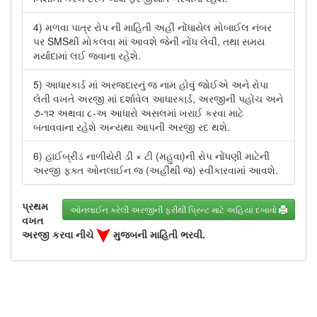
4) મળવા પાત્ર રોપ ની માહિતી અહીં નોંધાયેલ મોબાઈલ નંબર
પર SMSથી મોકલવા માં આવશે જેની નોંધ લેવી, તથા સમય
મર્યાદામાં લઈ જવાના રહેશે.
5) આધારકાર્ડ માં અરજદારનું જ નામ હોવું જોઈએ અને રોપા
લેતી વખતે અરજી માં દર્શાવેલ આધારકાર્ડ, અરજીની પહોંચ અને
૭-૧૨ અથવા ૮-અ આધારો અસલમાં ખરાઈ કરવા માટે
બતાવવાના રહેશે અન્યથા આપની અરજી રદ થશે.
6) હાઈબ્રીડ નાળીયેરી ડી × ટી (મહુવા)ની રોપ નોંધણી માટેની
અરજી ફક્ત ઓનલાઈન જ (અહીંથી જ) સ્વીકારવામાં આવશે.
પ્રથમ
ઓનલાઈન કરેલી અરજીની ફરીથી પ્રિન્ટ માટે અહિયાં દબાવો
વખત
અરજી કરવા નીચે
મુજબની માહિતી ભરવી.